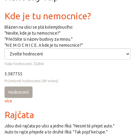
Kde je tu nemocnice?
Blázen na ulici se ptá kolemjdoucího:
"Nevíte, kde je tu nemocnice?"
"Přečtěte si název budovy za mnou."
"N E M O C N I C E. A kde je tu nemocnice?"
Vaše hodnocení:
Žádné
3.387755
Průměrné hodnocení
(
49
votes)
Hodnocení
více
Rajčata
Jdou dvě rajčata po ulici a jedno říká: "Nesmí tě přejet auto."
Auto to rajče přejede a to druhé říká: "Tak pojď kečupe."