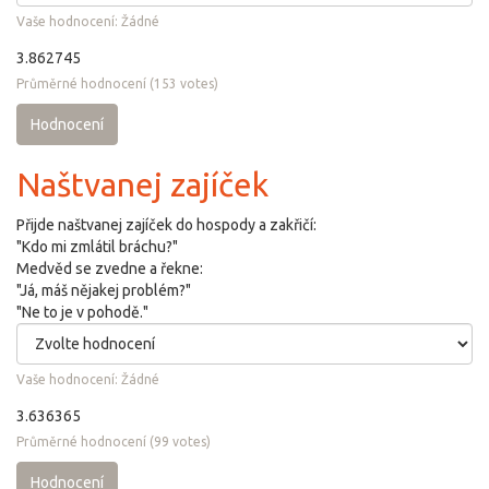
Vaše hodnocení:
Žádné
3.862745
Průměrné hodnocení
(
153
votes)
Hodnocení
Naštvanej zajíček
Přijde naštvanej zajíček do hospody a zakřičí:
"Kdo mi zmlátil bráchu?"
Medvěd se zvedne a řekne:
"Já, máš nějakej problém?"
"Ne to je v pohodě."
Vaše hodnocení:
Žádné
3.636365
Průměrné hodnocení
(
99
votes)
Hodnocení