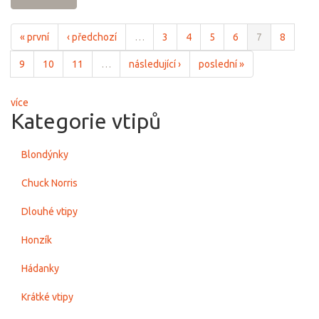
« první
‹ předchozí
…
3
4
5
6
7
8
9
10
11
…
následující ›
poslední »
více
Kategorie vtipů
Blondýnky
Chuck Norris
Dlouhé vtipy
Honzík
Hádanky
Krátké vtipy