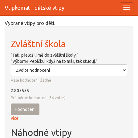
Vtipkomat - dětské vtipy
Toggl
navig
Přejít
Vybrané vtipy pro děti.
k
hlavnímu
Zvláštní škola
obsahu
"Tati, přeložili mě do zvláštní školy."
"Výborně Pepíčku, když na to máš, tak studuj."
Vaše hodnocení:
Žádné
2.805555
Průměrné hodnocení
(
36
votes)
Hodnocení
více
Náhodné vtipy