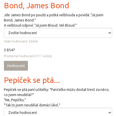
Bond, James Bond
Jde James Bond po poušti a potká velblouda a povídá: "Já jsem
Bond, James Bond."
A velbloud odpoví: "Já jsem Bloud. Vel Bloud."
Vaše hodnocení:
Žádné
3.8547
Průměrné hodnocení
(
117
votes)
Hodnocení
Pepíček se ptá...
Pepíček se ptá paní učitelky: "Pančelko můžu dostat trest za něco,
co jsem neudělal?"
"Ne, Pepíčku."
"Tak to jsem neudělal domácí úkol."