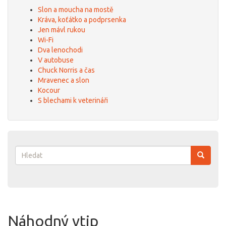
Slon a moucha na mostě
Kráva, koťátko a podprsenka
Jen mávl rukou
Wi-Fi
Dva lenochodi
V autobuse
Chuck Norris a čas
Mravenec a slon
Kocour
S blechami k veterináři
Vyhledávání
Hledat
Náhodný vtip