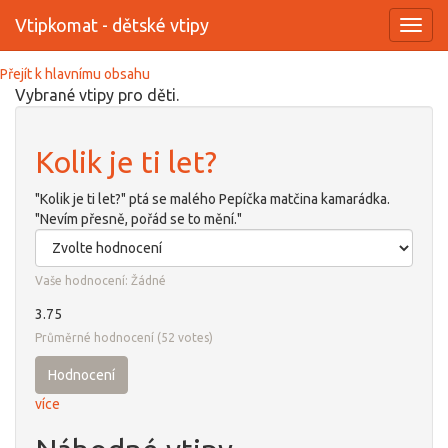
Vtipkomat - dětské vtipy
Toggl
navig
Přejít k hlavnímu obsahu
Vybrané vtipy pro děti.
Kolik je ti let?
"Kolik je ti let?" ptá se malého Pepíčka matčina kamarádka.
"Nevím přesně, pořád se to mění."
Vaše hodnocení:
Žádné
3.75
Průměrné hodnocení
(
52
votes)
Hodnocení
více