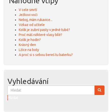
Náhodné vtipy
V cele smrtí
Ježkovi voči
Neboj, mám rukavice...
Vzkaz od učitele
Kolik je zubní pasty v jedné tubě?
Proč máš některé vlasy bílé?
Kolik je hodin?
Krásný den
Lžíce na boty
A proč si s sebou bereš tu baterku?
Vyhledávání
Hledat