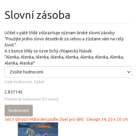
Slovní zásoba
Učitel v páté třídě zdůrazňuje význam široké slovní zásoby:
"Použijte jedno slovo desetkrát za sebou a zůstane vám na celý
život."
A z konce třídy se ozve tichý chlapecký hlásek:
"Alenka, Alenka, Alenka, Alenka, Alenka, Alenka, Alenka, Alenka,
Alenka, Alenka!"
Vaše hodnocení:
Žádné
2.857145
Průměrné hodnocení
(
35
votes)
Hodnocení
Set 3 obrazů Malování podle čísel pro dětí - Design 34, 20 x 20 cm