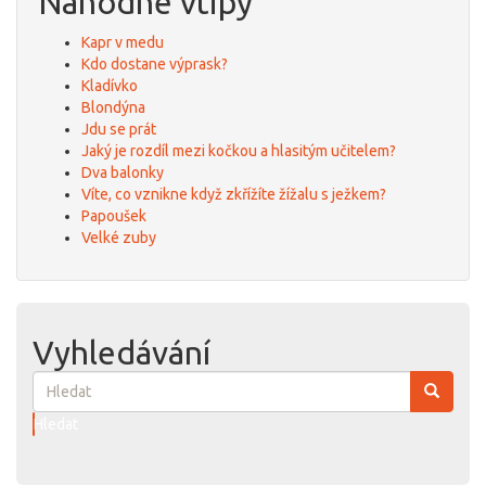
Náhodné vtipy
Kapr v medu
Kdo dostane výprask?
Kladívko
Blondýna
Jdu se prát
Jaký je rozdíl mezi kočkou a hlasitým učitelem?
Dva balonky
Víte, co vznikne když zkřížíte žížalu s ježkem?
Papoušek
Velké zuby
Vyhledávání
Hledat