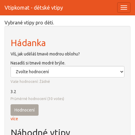
Vtipkomat - dětské vtipy
Toggl
navig
Přejít
Vybrané vtipy pro děti.
k
hlavnímu
Hádanka
obsahu
Víš, jak uděláš tmavě modrou oblohu?
Nasadíš si tmavě modré brýle.
Vaše hodnocení:
Žádné
3.2
Průměrné hodnocení
(
30
votes)
Hodnocení
více
Náhodné vtipy