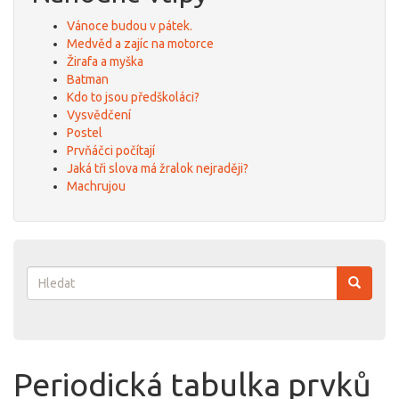
Vánoce budou v pátek.
Medvěd a zajíc na motorce
Žirafa a myška
Batman
Kdo to jsou předškoláci?
Vysvědčení
Postel
Prvňáčci počítají
Jaká tři slova má žralok nejraději?
Machrujou
Vyhledávání
Hledat
Periodická tabulka prvků