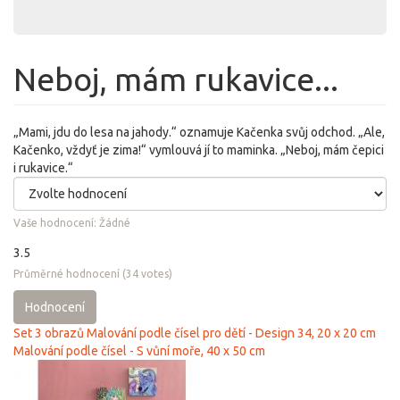
Neboj, mám rukavice...
„Mami, jdu do lesa na jahody.“ oznamuje Kačenka svůj odchod. „Ale,
Kačenko, vždyť je zima!“ vymlouvá jí to maminka. „Neboj, mám čepici
i rukavice.“
Vaše hodnocení:
Žádné
3.5
Průměrné hodnocení
(
34
votes)
Hodnocení
Set 3 obrazů Malování podle čísel pro dětí - Design 34, 20 x 20 cm
Malování podle čísel - S vůní moře, 40 х 50 cm