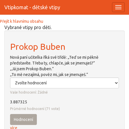
Vtipkomat - dětské vtipy
Toggl
navig
Přejít k hlavnímu obsahu
Vybrané vtipy pro děti.
Prokop Buben
Nová paní učitelka říká své třídě: „Teď se mi pěkně
představíte. Třeba ty, chlapče, jak se jmenuješ?”
„Já jsem Prokop Buben.”
„To mě nezajímá, pověz mi, jak se jmenuješ.”
Vaše hodnocení:
Žádné
3.887325
Průměrné hodnocení
(
71
vote)
Hodnocení
více